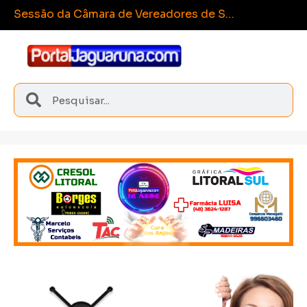
Esporte e int
Sangão conquista medalhas inéditas nos Joguinhos Abertos de Santa Catarina