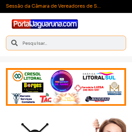
E
Sangão conquista medalhas inéditas nos Joguinhos Abertos de Santa Catarina