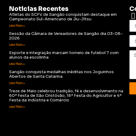
Noticias Recentes
C
Atletas do SCFV de Sangão conquistam destaque em
Campeonato Sul-Americano de Jiu-Jítsu
Leia Mais »
Sessão da Câmara de Vereadores de Sangão dia 03-08-
2026
Leia Mais »
Esporte e integração marcam torneio de futebol 7 com
alunos da escolinha
Leia Mais »
Sangão conquista medalhas inéditas nos Joguinhos
Abertos de Santa Catarina
Leia Mais »
Treze de Maio celebrou tradição, fé e desenvolvimento na
60ª Festa de São Cristóvão, 18ª Festa do Agricultor e 4ª
Festa da Indústria e Comércio
Leia Mais »