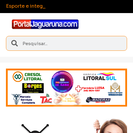
Esporte e integração marcam torneio
Sangão conquista medalhas inéditas nos Joguinhos Abertos de Santa Catarina