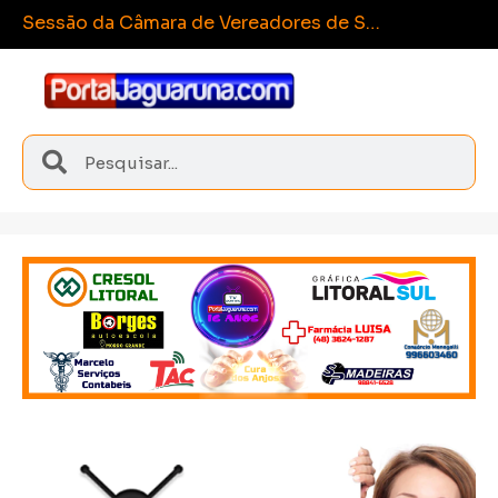
Esporte e i
Sangão conquista medalhas inéditas nos Joguinhos Abertos de Santa Catarina