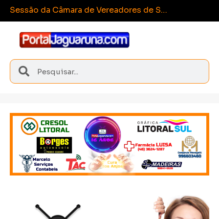
Esporte e
Sangão conquista medalhas inéditas nos Joguinhos Abertos de Santa Catarina