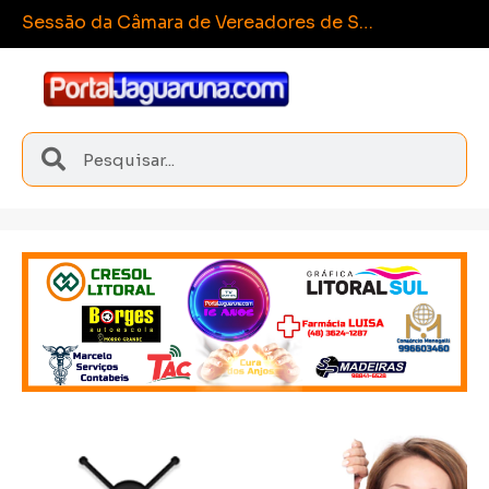
Esporte
Sangão conquista medalhas inéditas nos Joguinhos Abertos de Santa Catarina