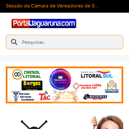
Es
Sangão conquista medalhas inéditas nos Joguinhos Abertos de Santa Catarina