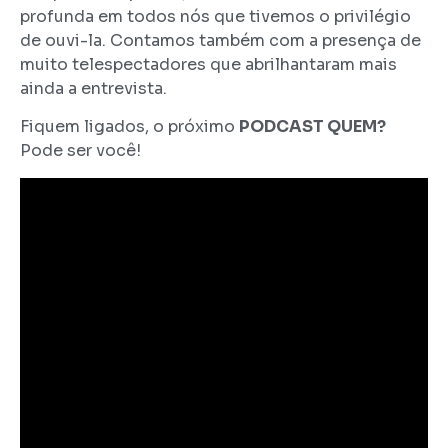
profunda em todos nós que tivemos o privilégio
de ouvi-la. Contamos também com a presença de
muito telespectadores que abrilhantaram mais
ainda a entrevista.
Fiquem ligados, o próximo
PODCAST QUEM?
Pode ser você!