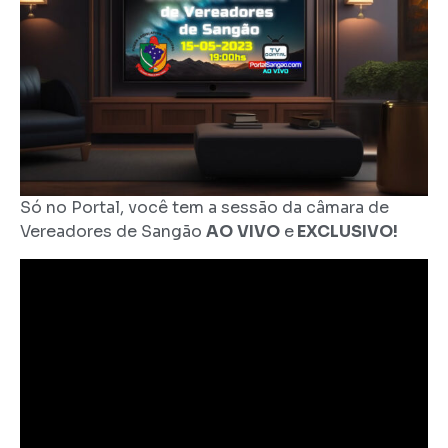
Só no Portal, você tem a sessão da câmara de
Vereadores de Sangão
AO
VIVO
e
EXCLUSIVO!