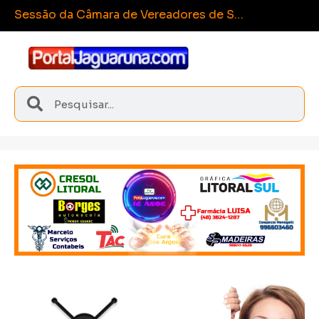
Esporte e
Sangão conquista medalhas inéditas nos Joguinhos Abertos de Santa Catarina