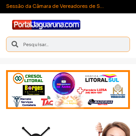
Espo
Sangão conquista medalhas inéditas nos Joguinhos Abertos de Santa Catarina