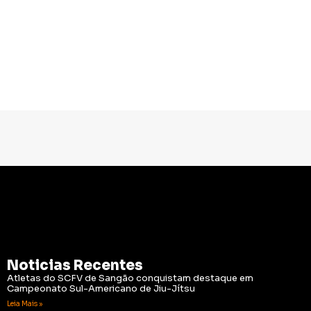
Noticias Recentes
Atletas do SCFV de Sangão conquistam destaque em
Campeonato Sul-Americano de Jiu-Jítsu
Leia Mais »