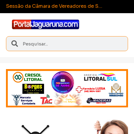
Sangão conquista medalhas inéditas nos Joguinhos Abertos de Santa Catarina