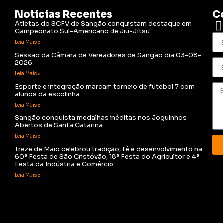
Noticias Recentes
C
Atletas do SCFV de Sangão conquistam destaque em
Campeonato Sul-Americano de Jiu-Jítsu
Leia Mais »
Sessão da Câmara de Vereadores de Sangão dia 03-08-
2026
Leia Mais »
Esporte e integração marcam torneio de futebol 7 com
alunos da escolinha
Leia Mais »
Sangão conquista medalhas inéditas nos Joguinhos
Abertos de Santa Catarina
Leia Mais »
Treze de Maio celebrou tradição, fé e desenvolvimento na
60ª Festa de São Cristóvão, 18ª Festa do Agricultor e 4ª
Festa da Indústria e Comércio
Leia Mais »