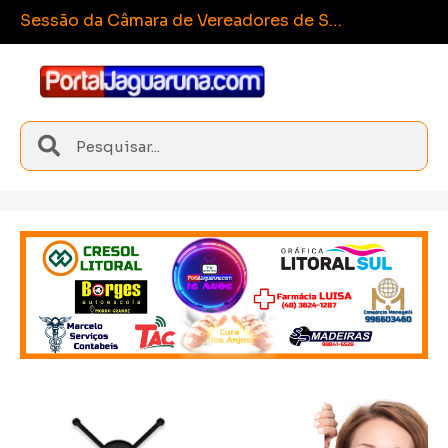
Espo
Sangão conquista medalhas inéditas nos Joguinhos Abertos de Santa Catarina