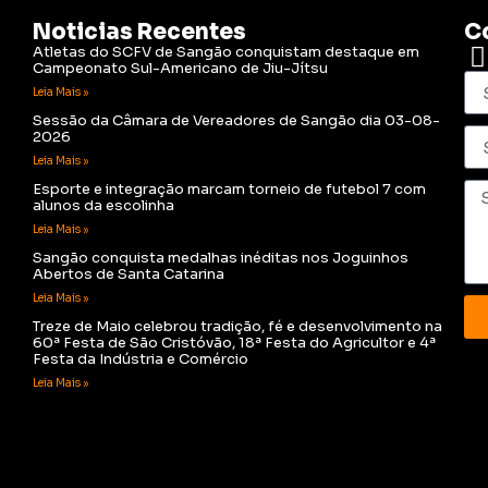
Noticias Recentes
C
Atletas do SCFV de Sangão conquistam destaque em
Campeonato Sul-Americano de Jiu-Jítsu
Leia Mais »
Sessão da Câmara de Vereadores de Sangão dia 03-08-
2026
Leia Mais »
Esporte e integração marcam torneio de futebol 7 com
alunos da escolinha
Leia Mais »
Sangão conquista medalhas inéditas nos Joguinhos
Abertos de Santa Catarina
Leia Mais »
Treze de Maio celebrou tradição, fé e desenvolvimento na
60ª Festa de São Cristóvão, 18ª Festa do Agricultor e 4ª
Festa da Indústria e Comércio
Leia Mais »