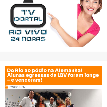
Do Rio ao pódio na Alemanha!
Alunas egressas da LBV foram longe
– e venceram!
17/04/2025