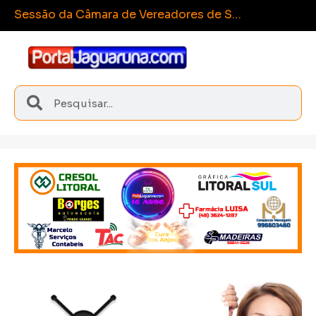
Esporte e integraç
Sangão conquista medalhas inéditas nos Joguinhos Abertos de Santa Catarina