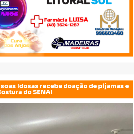
ssoas Idosas recebe doação de pijamas e
Costura do SENAI