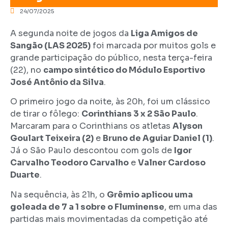
24/07/2025
A segunda noite de jogos da
Liga Amigos de
Sangão (LAS 2025)
foi marcada por muitos gols e
grande participação do público, nesta terça-feira
(22), no
campo sintético do Módulo Esportivo
José Antônio da Silva
.
O primeiro jogo da noite, às 20h, foi um clássico
de tirar o fôlego:
Corinthians 3 x 2 São Paulo
.
Marcaram para o Corinthians os atletas
Alyson
Goulart Teixeira (2)
e
Bruno de Aguiar Daniel (1)
.
Já o São Paulo descontou com gols de
Igor
Carvalho Teodoro Carvalho
e
Valner Cardoso
Duarte
.
Na sequência, às 21h, o
Grêmio aplicou uma
goleada de 7 a 1 sobre o Fluminense
, em uma das
partidas mais movimentadas da competição até