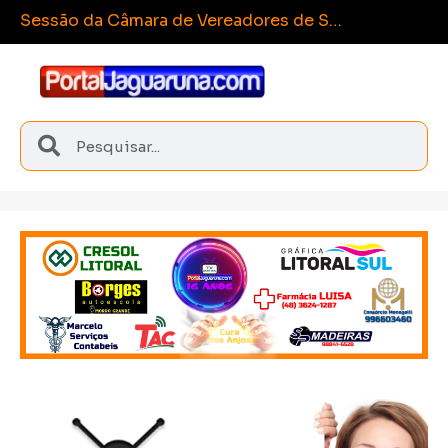
Esporte e
Sangão conquista medalhas inéditas nos Joguinhos Abertos de Santa Catarina