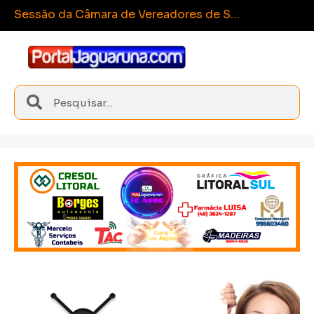
Esp
Sangão conquista medalhas inéditas nos Joguinhos Abertos de Santa Catarina