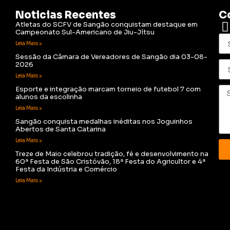
Noticias Recentes
C
Atletas do SCFV de Sangão conquistam destaque em
Campeonato Sul-Americano de Jiu-Jítsu
Leia Mais »
Sessão da Câmara de Vereadores de Sangão dia 03-08-
2026
Leia Mais »
Esporte e integração marcam torneio de futebol 7 com
alunos da escolinha
Leia Mais »
Sangão conquista medalhas inéditas nos Joguinhos
Abertos de Santa Catarina
Leia Mais »
Treze de Maio celebrou tradição, fé e desenvolvimento na
60ª Festa de São Cristóvão, 18ª Festa do Agricultor e 4ª
Festa da Indústria e Comércio
Leia Mais »