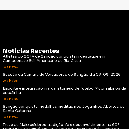
Noticias Recentes
Atletas do SCFV de Sangão conquistam destaque em
Campeonato Sul-Americano de Jiu-Jítsu
Leia Mais »
Sessão da Câmara de Vereadores de Sangão dia 03-08-2026
Leia Mais »
Esporte e integração marcam torneio de futebol 7 com alunos da
escolinha
Leia Mais »
Sangão conquista medalhas inéditas nos Joguinhos Abertos de
Santa Catarina
Leia Mais »
Treze de Maio celebrou tradição, fé e desenvolvimento na 60ª
Festa de São Cristóvão, 18ª Festa do Agricultor e 4ª Festa da