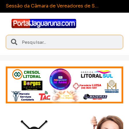
Espo
Sangão conquista medalhas inéditas nos Joguinhos Abertos de Santa Catarina