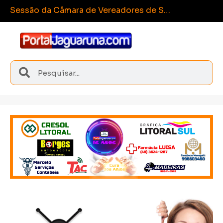
Esporte e
Sangão conquista medalhas inéditas nos Joguinhos Abertos de Santa Catarina