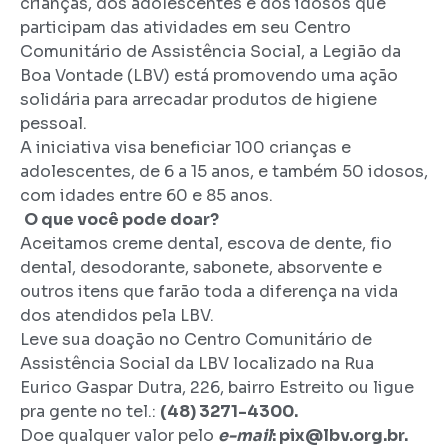
crianças, dos adolescentes e dos idosos que
participam das atividades em seu Centro
Comunitário de Assistência Social, a Legião da
Boa Vontade (
LBV
) está promovendo uma ação
solidária para arrecadar produtos de higiene
pessoal.
A iniciativa visa beneficiar 100 crianças e
adolescentes, de 6 a 15 anos, e também 50 idosos,
com idades entre 60 e 85 anos.
O que você pode doar?
Aceitamos creme dental, escova de dente, fio
dental, desodorante, sabonete, absorvente e
outros itens que farão toda a diferença na vida
dos atendidos pela
LBV
.
Leve sua doação no Centro Comunitário de
Assistência Social da
LBV
localizado na Rua
Eurico Gaspar Dutra, 226, bairro Estreito ou ligue
pra gente no tel.:
(48) 3271-4300.
Doe qualquer valor pelo
e-mail
: pix@
lbv
.org.br.