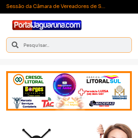
Esp
Sangão conquista medalhas inéditas nos Joguinhos Abertos de Santa Catarina