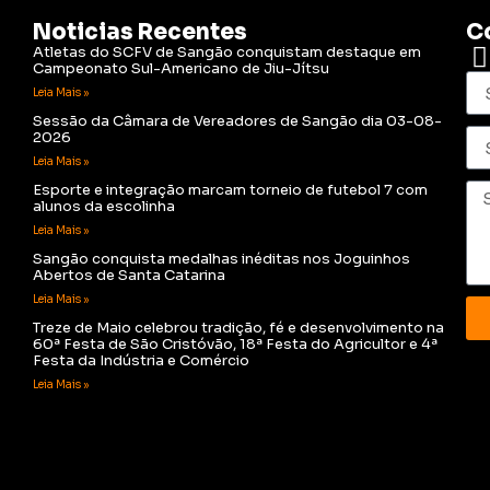
Noticias Recentes
C
Atletas do SCFV de Sangão conquistam destaque em
Campeonato Sul-Americano de Jiu-Jítsu
Leia Mais »
Sessão da Câmara de Vereadores de Sangão dia 03-08-
2026
Leia Mais »
Esporte e integração marcam torneio de futebol 7 com
alunos da escolinha
Leia Mais »
Sangão conquista medalhas inéditas nos Joguinhos
Abertos de Santa Catarina
Leia Mais »
Treze de Maio celebrou tradição, fé e desenvolvimento na
60ª Festa de São Cristóvão, 18ª Festa do Agricultor e 4ª
Festa da Indústria e Comércio
Leia Mais »