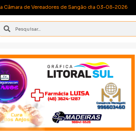
onquista medalhas inéditas nos Joguinhos Abertos de 