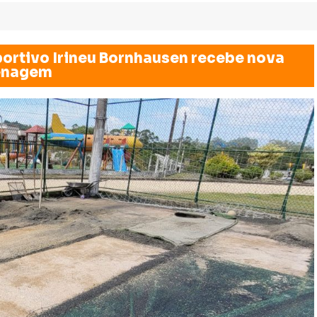
rtivo Irineu Bornhausen recebe nova
renagem