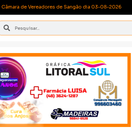
nquista medalhas inéditas nos Joguinhos Abertos de S