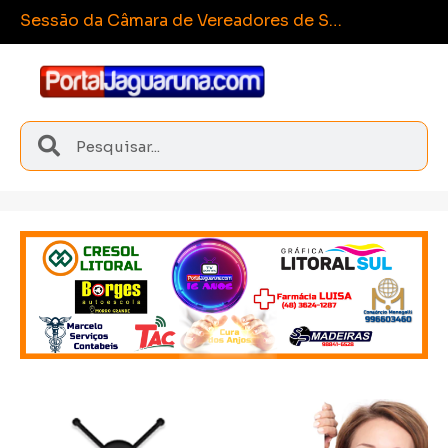
Esporte e
Sangão conquista medalhas inéditas nos Joguinhos Abertos de Santa Catarina