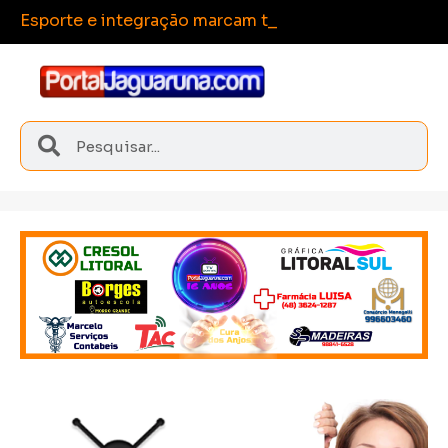
Esporte e integração marcam torneio de futebol 7 c
Sangão conquista medalhas inéditas nos Joguinhos Abertos de Santa Catarina