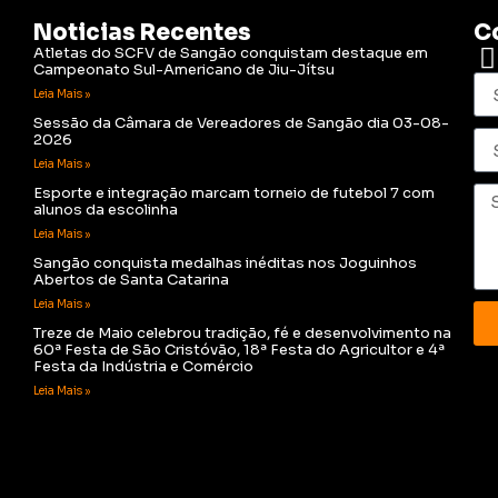
Noticias Recentes
C
Atletas do SCFV de Sangão conquistam destaque em
Campeonato Sul-Americano de Jiu-Jítsu
Leia Mais »
Sessão da Câmara de Vereadores de Sangão dia 03-08-
2026
Leia Mais »
Esporte e integração marcam torneio de futebol 7 com
alunos da escolinha
Leia Mais »
Sangão conquista medalhas inéditas nos Joguinhos
Abertos de Santa Catarina
Leia Mais »
Treze de Maio celebrou tradição, fé e desenvolvimento na
60ª Festa de São Cristóvão, 18ª Festa do Agricultor e 4ª
Festa da Indústria e Comércio
Leia Mais »