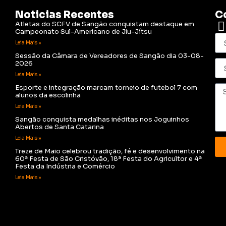
Noticias Recentes
C
Atletas do SCFV de Sangão conquistam destaque em
Campeonato Sul-Americano de Jiu-Jítsu
Leia Mais »
Sessão da Câmara de Vereadores de Sangão dia 03-08-
2026
Leia Mais »
Esporte e integração marcam torneio de futebol 7 com
alunos da escolinha
Leia Mais »
Sangão conquista medalhas inéditas nos Joguinhos
Abertos de Santa Catarina
Leia Mais »
Treze de Maio celebrou tradição, fé e desenvolvimento na
60ª Festa de São Cristóvão, 18ª Festa do Agricultor e 4ª
Festa da Indústria e Comércio
Leia Mais »