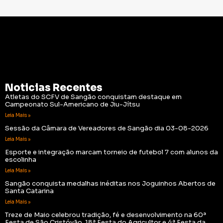
Noticias Recentes
Atletas do SCFV de Sangão conquistam destaque em
Campeonato Sul-Americano de Jiu-Jítsu
Leia Mais »
Sessão da Câmara de Vereadores de Sangão dia 03-08-2026
Leia Mais »
Esporte e integração marcam torneio de futebol 7 com alunos da
escolinha
Leia Mais »
Sangão conquista medalhas inéditas nos Joguinhos Abertos de
Santa Catarina
Leia Mais »
Treze de Maio celebrou tradição, fé e desenvolvimento na 60ª
Festa de São Cristóvão, 18ª Festa do Agricultor e 4ª Festa da