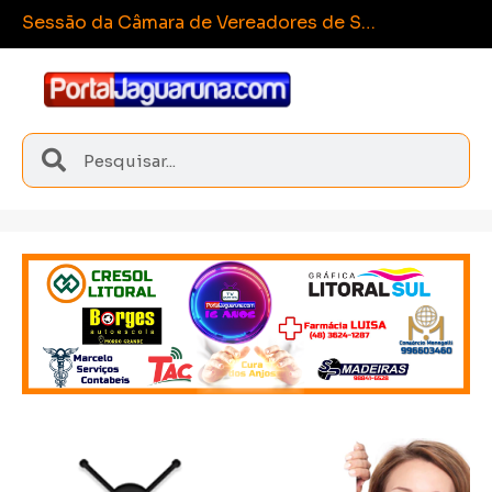
Esporte e integração marcam
Sangão conquista medalhas inéditas nos Joguinhos Abertos de Santa Catarina