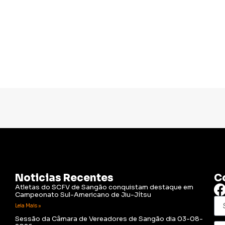
Noticias Recentes
C
Atletas do SCFV de Sangão conquistam destaque em
Campeonato Sul-Americano de Jiu-Jítsu
Leia Mais »
Sessão da Câmara de Vereadores de Sangão dia 03-08-