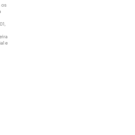
 os
a
01,
eira
al e