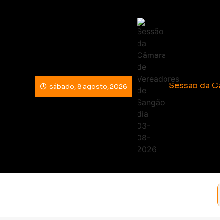
Sessão da C
Esporte e in
Sangão conqu
sábado, 8 agosto, 2026