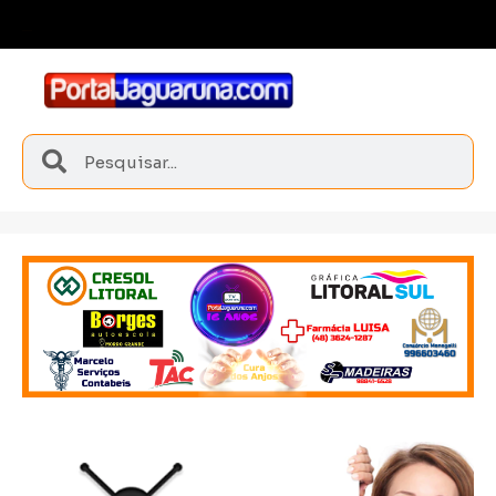
Esporte e integração marcam
Sangão conquista medalhas inéditas nos Joguinhos Abertos de Santa Catarina